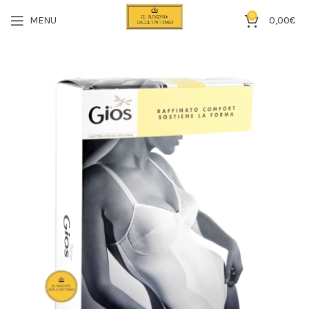
0
MENU
0,00
€