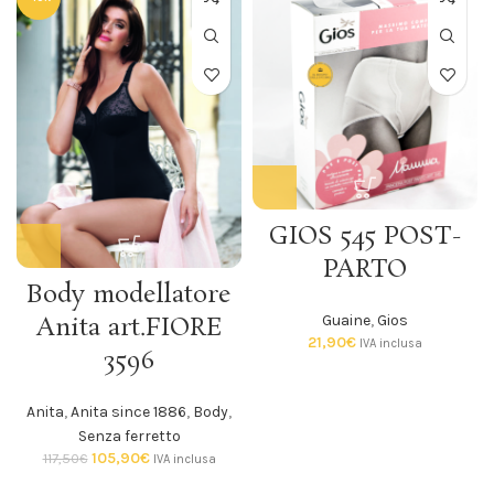
GIOS 545 POST-
PARTO
Body modellatore
Guaine
,
Gios
Anita art.FIORE
21,90
€
IVA inclusa
3596
Anita
,
Anita since 1886
,
Body
,
Senza ferretto
105,90
€
117,50
€
IVA inclusa