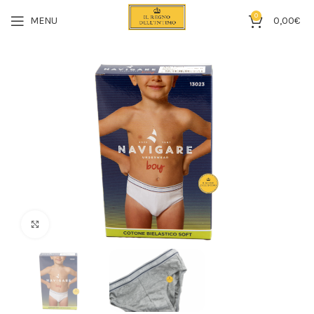
0
MENU
0,00
€
Click to enlarge