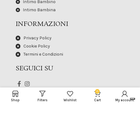
Intimo Bambino
Intimo Bambina
INFORMAZIONI
Privacy Policy
Cookie Policy
Termini e Condizioni
SEGUICI SU
0
Shop
Filters
Wishlist
Cart
My account
IL REGNO DELL'INITMO
2023 TUTTI I DIRITTI SONO RISERVATI - P.IVA
02405980745
Made with ♡ by
GAW Web Agency