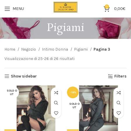
0
MENU
0,00
€
Pigiami
Home
Negozio
Intimo Donna
Pigiami
Pagina 3
Visualizzazione di 25-26 di 26 risultati
Show sidebar
Filters
SOLD O
-18%
UT
SOLD O
UT